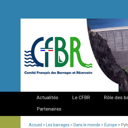
Actualités
Le CFBR
Rôle des b
Partenaires
Accueil
>
Les barrages
>
Dans le monde
>
Europe
>
Pyh