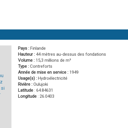
Pays :
Finlande
Hauteur :
44 mètres au-dessus des fondations
Volume :
15,3 millions de m³
Type :
Contreforts
Année de mise en service :
1949
ou
Usage(s) :
Hydroélectricité
ez
Rivière :
Oulujoki
 si
Latitude
: 64.84631
r
Longitude
: 26.0403