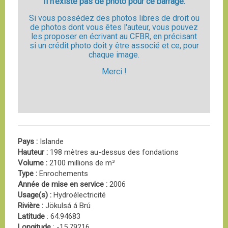
Il n'existe pas de photo pour ce barrage.
Si vous possédez des photos libres de droit ou
de photos dont vous êtes l'auteur, vous pouvez
les proposer en écrivant au CFBR, en précisant
si un crédit photo doit y être associé et ce, pour
chaque image.
Merci !
Pays :
Islande
Hauteur :
198 mètres au-dessus des fondations
Volume :
2100 millions de m³
Type :
Enrochements
Année de mise en service :
2006
Usage(s) :
Hydroélectricité
Rivière :
Jökulsá á Brú
Latitude
: 64.94683
Longitude
: -15.79216