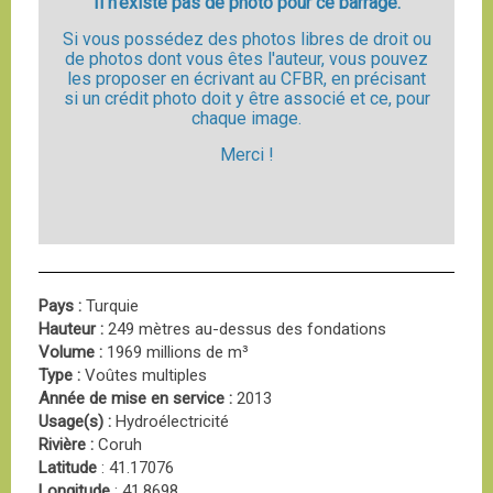
Il n'existe pas de photo pour ce barrage.
Si vous possédez des photos libres de droit ou
de photos dont vous êtes l'auteur, vous pouvez
les proposer en écrivant au CFBR, en précisant
si un crédit photo doit y être associé et ce, pour
chaque image.
Merci !
Pays :
Turquie
Hauteur :
249 mètres au-dessus des fondations
Volume :
1969 millions de m³
Type :
Voûtes multiples
Année de mise en service :
2013
Usage(s) :
Hydroélectricité
Rivière :
Coruh
Latitude
: 41.17076
Longitude
: 41.8698