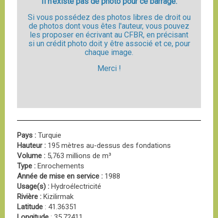
Il n'existe pas de photo pour ce barrage.
Si vous possédez des photos libres de droit ou
de photos dont vous êtes l'auteur, vous pouvez
les proposer en écrivant au CFBR, en précisant
si un crédit photo doit y être associé et ce, pour
chaque image.
Merci !
Pays :
Turquie
Hauteur :
195 mètres au-dessus des fondations
Volume :
5,763 millions de m³
Type :
Enrochements
Année de mise en service :
1988
Usage(s) :
Hydroélectricité
Rivière :
Kizilirmak
Latitude
: 41.36351
Longitude
: 35.72411