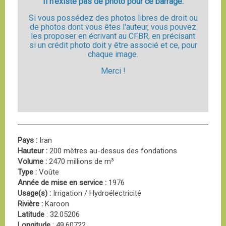
Il n'existe pas de photo pour ce barrage.
Si vous possédez des photos libres de droit ou
de photos dont vous êtes l'auteur, vous pouvez
les proposer en écrivant au CFBR, en précisant
si un crédit photo doit y être associé et ce, pour
chaque image.
Merci !
Pays :
Iran
Hauteur :
200 mètres au-dessus des fondations
Volume :
2470 millions de m³
Type :
Voûte
Année de mise en service :
1976
Usage(s) :
Irrigation / Hydroélectricité
Rivière :
Karoon
Latitude
: 32.05206
Longitude
: 49.60722