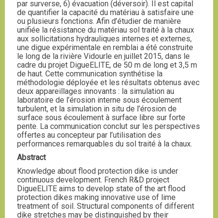
par surverse, 6) évacuation (déversoir). Il est capital
de quantifier la capacité du matériau à satisfaire une
ou plusieurs fonctions. Afin d’étudier de manière
unifiée la résistance du matériau sol traité à la chaux
aux sollicitations hydrauliques internes et externes,
une digue expérimentale en remblai a été construite
le long de la rivière Vidourle en juillet 2015, dans le
cadre du projet DigueELITE, de 50 m de long et 3,5 m
de haut. Cette communication synthétise la
méthodologie déployée et les résultats obtenus avec
deux appareillages innovants : la simulation au
laboratoire de l’érosion interne sous écoulement
turbulent, et la simulation in situ de l’érosion de
surface sous écoulement à surface libre sur forte
pente. La communication conclut sur les perspectives
offertes au concepteur par l’utilisation des
performances remarquables du sol traité à la chaux.
Abstract
Knowledge about flood protection dike is under
continuous development. French R&D project
DigueELITE aims to develop state of the art flood
protection dikes making innovative use of lime
treatment of soil. Structural components of different
dike stretches may be distinguished by their