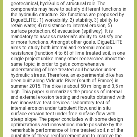
geotechnical, hydraulic of structural role. The
components may have to satisfy different functions in
the hydraulic structure. Six functions are proposed by
DigueELITE : 1) workability, 2) stability, 3) ability to
retain water, 4) resistance to internal erosion, 5)
surface protection, 6) evacuation (spillway). It is
mandatory to assess material’s ability to satisfy one
or more functions. Amongst other goals, DigueELITE
aims to study both internal and external erosion
resistance (function 4 to 6) of lime treated soil, in one
single project unlike many other researches about the
same topic, in order to get a comprehensive
understanding of lime treated soil behavior under
hydraulic stress. Therefore, an experimental dike has
been built along Vidourle River (south of France) in
summer 2015. The dike is about 50 m long and 3,5 m
high. This paper summarizes the process of internal
and external erosion testing and results obtained with
two innovative test devices : laboratory test of
internal erosion under turbulent flow, and in situ
surface erosion test under free surface flow with
steep slope. The paper concludes with some design
optimizations and innovations made possible by the
remarkable performance of lime treated soil. n of the
durability of these reinforcement and to improve the