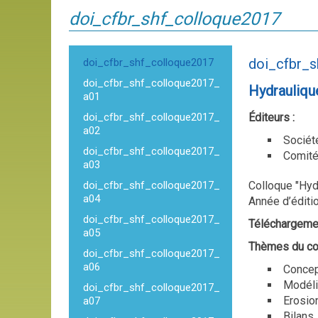
doi_cfbr_shf_colloque2017
doi_cfbr_
doi_cfbr_shf_colloque2017
doi_cfbr_shf_colloque2017_
Hydrauliqu
a01
doi_cfbr_shf_colloque2017_
Éditeurs :
a02
Sociét
doi_cfbr_shf_colloque2017_
Comité
a03
doi_cfbr_shf_colloque2017_
Colloque "Hyd
a04
Année d’éditi
doi_cfbr_shf_colloque2017_
Téléchargeme
a05
Thèmes du co
doi_cfbr_shf_colloque2017_
a06
Concep
Modéli
doi_cfbr_shf_colloque2017_
Erosion
a07
Bilans