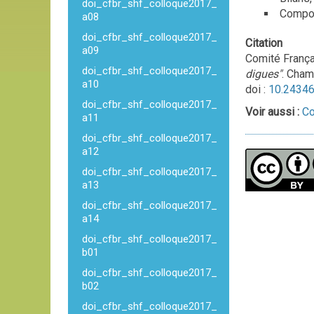
doi_cfbr_shf_colloque2017_
Compor
a08
doi_cfbr_shf_colloque2017_
Citation
a09
Comité França
doi_cfbr_shf_colloque2017_
digues"
. Cham
a10
doi :
10.24346
doi_cfbr_shf_colloque2017_
Voir aussi :
Co
a11
doi_cfbr_shf_colloque2017_
a12
doi_cfbr_shf_colloque2017_
a13
doi_cfbr_shf_colloque2017_
a14
doi_cfbr_shf_colloque2017_
b01
doi_cfbr_shf_colloque2017_
b02
doi_cfbr_shf_colloque2017_