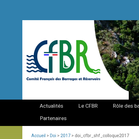
Actualités
Le CFBR
Rôle des b
Partenaires
Accueil
>
Doi
>
2017
>
doi_cfbr_shf_colloque2017