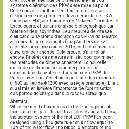
une nouvelle méthode de dimensionnement du
système d’aération des PKW a été mise au point.
Cette nouvelle méthode est basée sur le retour
d’expérience des premiers déversements de PKW
sur le parc EDF, aux barrages de Malarce, Gloriettes et
Escouloubre, et sur une analyse bibliographique sur
l’aération des labyrinthes. Les mesures de vitesse
d’air dans le système d’aération des PKW de Malarce
au cours de déversements (jusqu’au tiers de sa
capacité lors d’une crue en 2015) ont notamment été
d’une grande richesse. Cela prouve, s’il le fallait
encore, l’intérêt des mesures in-situ pour optimiser
les méthodes de dimensionnement. La nouvelle
méthode de dimensionnement a permis une
optimisation du système d’aération des PKW de
Record avec une réduction importante des diamètres
(Φ500 au lieu de Φ1200 avec la règle préalable). Elle a
aussi mis en lumière l’importance de l’optimisation
des pertes de charge dans le réseau aéraulique.
Abstract
While the need of air seems to be less significant
than for a flap gate, thanks to an already aerated flow,
the aeration system of the first EDF PKW has been
designed using a flap gate rule : an air flow equal to
10% of the water flow. The pipes’ diameters of the