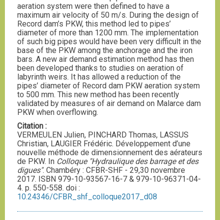
aeration system were then defined to have a
maximum air velocity of 50 m/s. During the design of
Record dam’s PKW, this method led to pipes’
diameter of more than 1200 mm. The implementation
of such big pipes would have been very difficult in the
base of the PKW among the anchorage and the iron
bars. A new air demand estimation method has then
been developed thanks to studies on aeration of
labyrinth weirs. It has allowed a reduction of the
pipes’ diameter of Record dam PKW aeration system
to 500 mm. This new method has been recently
validated by measures of air demand on Malarce dam
PKW when overflowing.
Citation :
VERMEULEN Julien, PINCHARD Thomas, LASSUS
Christian, LAUGIER Frédéric. Développement d’une
nouvelle méthode de dimensionnement des aérateurs
de PKW. In
Colloque "Hydraulique des barrage et des
digues"
. Chambéry : CFBR-SHF - 29,30 novembre
2017. ISBN 979-10-93567-16-7 & 979-10-96371-04-
4. p. 550-558. doi :
10.24346/CFBR_shf_colloque2017_d08