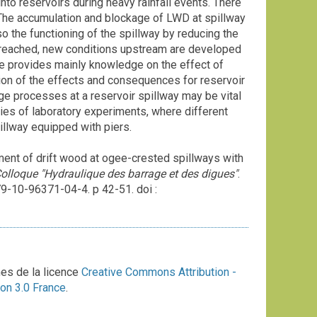
nto reservoirs during heavy rainfall events. There
. The accumulation and blockage of LWD at spillway
so the functioning of the spillway by reducing the
is reached, new conditions upstream are developed
ure provides mainly knowledge on the effect of
ation of the effects and consequences for reservoir
e processes at a reservoir spillway may be vital
ies of laboratory experiments, where different
illway equipped with piers.
t of drift wood at ogee-crested spillways with
olloque "Hydraulique des barrage et des digues"
.
-10-96371-04-4. p 42-51. doi :
mes de la licence
Creative Commons Attribution -
on 3.0 France
.