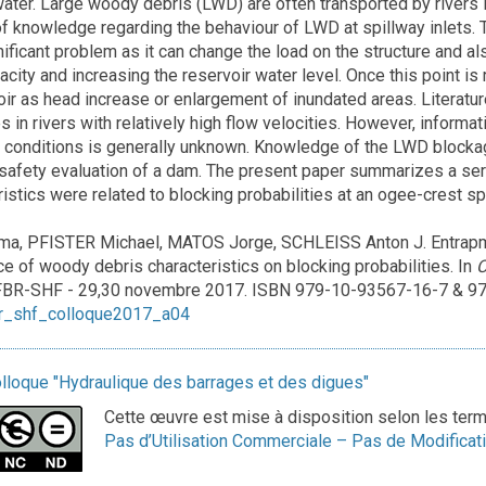
water. Large woody debris (LWD) are often transported by rivers i
k of knowledge regarding the behaviour of LWD at spillway inlets
gnificant problem as it can change the load on the structure and al
acity and increasing the reservoir water level. Once this point 
voir as head increase or enlargement of inundated areas. Literat
 in rivers with relatively high flow velocities. However, inform
 conditions is generally unknown. Knowledge of the LWD blockag
 safety evaluation of a dam. The present paper summarizes a ser
stics were related to blocking probabilities at an ogee-crest sp
a, PFISTER Michael, MATOS Jorge, SCHLEISS Anton J. Entrapmen
nce of woody debris characteristics on blocking probabilities. In
C
FBR-SHF - 29,30 novembre 2017. ISBN 979-10-93567-16-7 & 979
r_shf_colloque2017_a04
lloque "Hydraulique des barrages et des digues"
Cette œuvre est mise à disposition selon les ter
Pas d’Utilisation Commerciale – Pas de Modificati