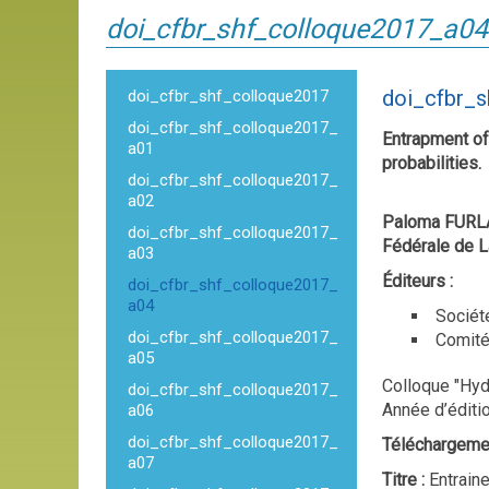
doi_cfbr_shf_colloque2017_a04
doi_cfbr_
doi_cfbr_shf_colloque2017
doi_cfbr_shf_colloque2017_
Entrapment of
a01
probabilities.
doi_cfbr_shf_colloque2017_
a02
Paloma FURLAN
doi_cfbr_shf_colloque2017_
Fédérale de L
a03
Éditeurs :
doi_cfbr_shf_colloque2017_
a04
Sociét
doi_cfbr_shf_colloque2017_
Comité
a05
Colloque "Hyd
doi_cfbr_shf_colloque2017_
Année d’éditi
a06
doi_cfbr_shf_colloque2017_
Téléchargeme
a07
Titre :
Entrain