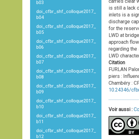
carries clear 
b03
is still a lac
doi_cfbr_shf_colloque2017_
inlets is a si
b04
discharge cap
doi_cfbr_shf_colloque2017_
for the reser
b05
LWD at bridges
doi_cfbr_shf_colloque2017_
approach flow
b06
regarding the
LWD characteri
doi_cfbr_shf_colloque2017_
b07
Citation
FURLAN Palom
doi_cfbr_shf_colloque2017_
piers : Influe
b08
Chambéry : C
doi_cfbr_shf_colloque2017_
10.24346/cfb
b09
doi_cfbr_shf_colloque2017_
b10
Voir aussi :
Co
doi_cfbr_shf_colloque2017_
b11
doi_cfbr_shf_colloque2017_
b12