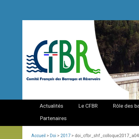
Actualités
Le CFBR
Rôle des b
Partenaires
Accueil
>
Doi
>
2017
>
doi_cfbr_shf_colloque2017_a04