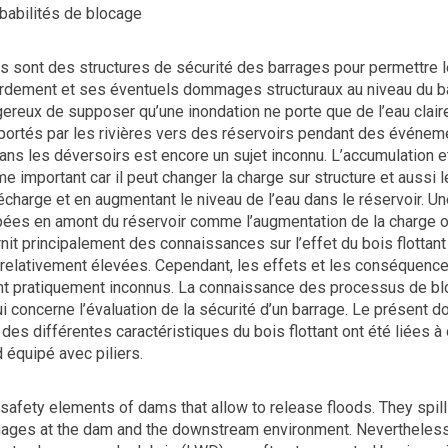
obabilités de blocage
s sont des structures de sécurité des barrages pour permettre l
ordement et ses éventuels dommages structuraux au niveau du bar
gereux de supposer qu’une inondation ne porte que de l’eau clair
portés par les rivières vers des réservoirs pendant des événem
dans les déversoirs est encore un sujet inconnu. L’accumulation e
e important car il peut changer la charge sur structure et aussi
charge et en augmentant le niveau de l’eau dans le réservoir. Une
ées en amont du réservoir comme l’augmentation de la charge o
urnit principalement des connaissances sur l’effet du bois flotta
relativement élevées. Cependant, les effets et les conséquenc
nt pratiquement inconnus. La connaissance des processus de bloc
qui concerne l’évaluation de la sécurité d’un barrage. Le présen
 des différentes caractéristiques du bois flottant ont été liées
 équipé avec piliers.
safety elements of dams that allow to release floods. They spill 
mages at the dam and the downstream environment. Nevertheless 