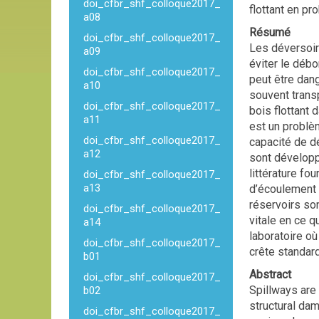
doi_cfbr_shf_colloque2017_
flottant en pr
a08
Résumé
doi_cfbr_shf_colloque2017_
Les déversoir
a09
éviter le déb
doi_cfbr_shf_colloque2017_
peut être dan
a10
souvent trans
doi_cfbr_shf_colloque2017_
bois flottant 
a11
est un problèm
doi_cfbr_shf_colloque2017_
capacité de dé
a12
sont développ
littérature fo
doi_cfbr_shf_colloque2017_
a13
d’écoulement 
réservoirs so
doi_cfbr_shf_colloque2017_
vitale en ce 
a14
laboratoire où
doi_cfbr_shf_colloque2017_
crête standard
b01
Abstract
doi_cfbr_shf_colloque2017_
Spillways are 
b02
structural da
doi_cfbr_shf_colloque2017_