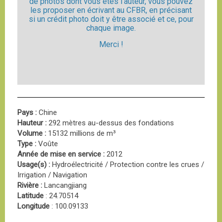
de photos dont vous êtes l'auteur, vous pouvez
les proposer en écrivant au CFBR, en précisant
si un crédit photo doit y être associé et ce, pour
chaque image.
Merci !
Pays :
Chine
Hauteur :
292 mètres au-dessus des fondations
Volume :
15132 millions de m³
Type :
Voûte
Année de mise en service :
2012
Usage(s) :
Hydroélectricité / Protection contre les crues /
Irrigation / Navigation
Rivière :
Lancangjiang
Latitude
: 24.70514
Longitude
: 100.09133