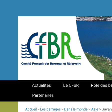
Actualités
Le CFBR
Rôle des b
Partenaires
Accueil
>
Les barrages
>
Dans le monde
>
Asie
>
Sayan