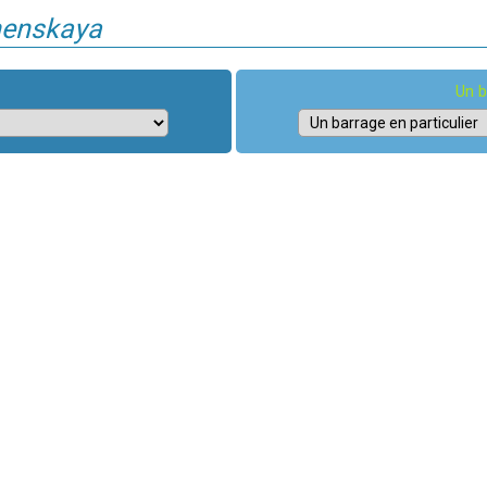
henskaya
Un b