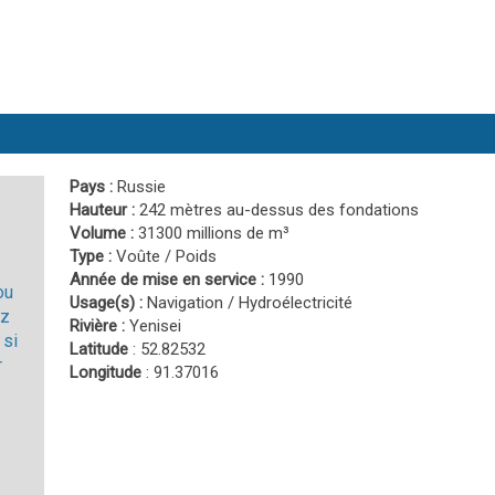
Pays :
Russie
Hauteur :
242 mètres au-dessus des fondations
Volume :
31300 millions de m³
Type :
Voûte / Poids
Année de mise en service :
1990
ou
Usage(s) :
Navigation / Hydroélectricité
ez
Rivière :
Yenisei
 si
Latitude
: 52.82532
r
Longitude
: 91.37016