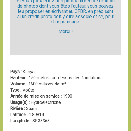
Si vous possédez des photos libres de droit ou
de photos dont vous êtes l'auteur, vous pouvez
les proposer en écrivant au CFBR, en précisant
si un crédit photo doit y être associé et ce, pour
chaque image.
Merci !
Pays :
Kenya
Hauteur :
150 mètres au-dessus des fondations
Volume :
1600 millions de m³
Type :
Voûte
Année de mise en service :
1990
Usage(s) :
Hydroélectricité
Rivière :
Suam
Latitude
: 1.89814
Longitude
: 35.33368