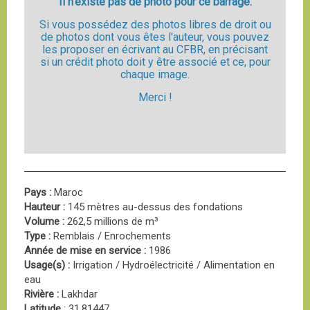
Il n'existe pas de photo pour ce barrage.
Si vous possédez des photos libres de droit ou
de photos dont vous êtes l'auteur, vous pouvez
les proposer en écrivant au CFBR, en précisant
si un crédit photo doit y être associé et ce, pour
chaque image.
Merci !
Pays :
Maroc
Hauteur :
145 mètres au-dessus des fondations
Volume :
262,5 millions de m³
Type :
Remblais / Enrochements
Année de mise en service :
1986
Usage(s) :
Irrigation / Hydroélectricité / Alimentation en
eau
Rivière :
Lakhdar
Latitude
: 31.81447