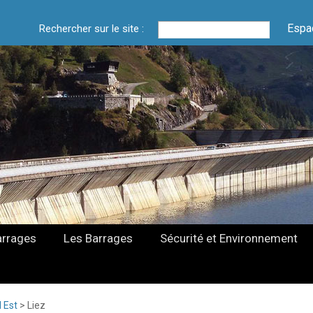
Espa
Rechercher sur le site :
arrages
Les Barrages
Sécurité et Environnement
 Est
>
Liez