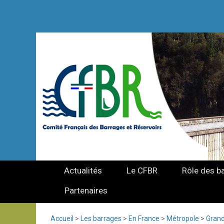
Actualités
Le CFBR
Rôle des b
Partenaires
Accueil
>
Les barrages
>
En France
>
Métropole
>
Grand