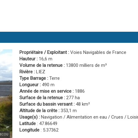
Propriétaire / Exploitant :
Voies Navigables de France
Hauteur :
16,6 m
Volume de la retenue :
13800 milliers de m³
Rivière :
LIEZ
Type Barrage :
Terre
Longueur :
490 m
Année de mise en service :
1886
Surface de la retenue :
277 ha
Surface du bassin versant :
48 km²
Altitude de la crête :
353,1 m
Usage(s) :
Navigation / Alimentation en eau / Crues / Loisi
Latitude
: 47.86649
Longitude
: 5.37362
 RICOU