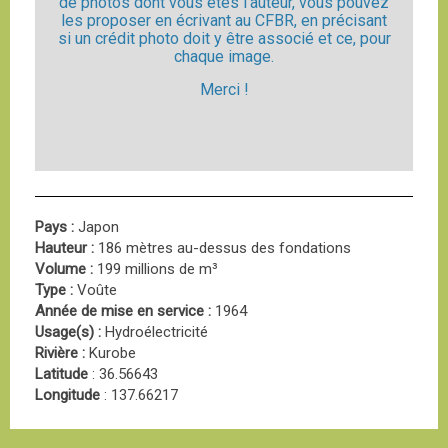
de photos dont vous êtes l'auteur, vous pouvez
les proposer en écrivant au CFBR, en précisant
si un crédit photo doit y être associé et ce, pour
chaque image.
Merci !
Pays :
Japon
Hauteur :
186 mètres au-dessus des fondations
Volume :
199 millions de m³
Type :
Voûte
Année de mise en service :
1964
Usage(s) :
Hydroélectricité
Rivière :
Kurobe
Latitude
: 36.56643
Longitude
: 137.66217