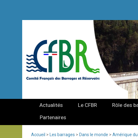
Actualités
Le CFBR
Rôle des b
Partenaires
Accueil
>
Les barrages
>
Dans le monde
>
Amérique du