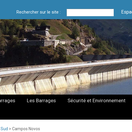
Espa
Rechercher sur le site :
arrages
Les Barrages
Sécurité et Environnement
 Sud
>
Campos Novos