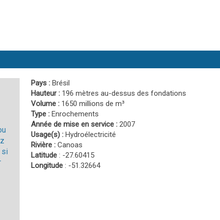
Pays :
Brésil
Hauteur :
196 mètres au-dessus des fondations
Volume :
1650 millions de m³
Type :
Enrochements
Année de mise en service :
2007
ou
Usage(s) :
Hydroélectricité
ez
Rivière :
Canoas
 si
Latitude
: -27.60415
r
Longitude
: -51.32664