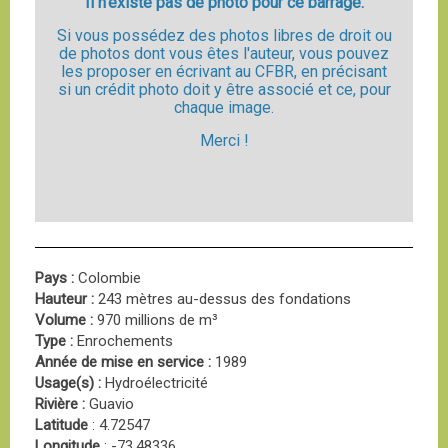
Il n'existe pas de photo pour ce barrage.
Si vous possédez des photos libres de droit ou
de photos dont vous êtes l'auteur, vous pouvez
les proposer en écrivant au CFBR, en précisant
si un crédit photo doit y être associé et ce, pour
chaque image.
Merci !
Pays :
Colombie
Hauteur :
243 mètres au-dessus des fondations
Volume :
970 millions de m³
Type :
Enrochements
Année de mise en service :
1989
Usage(s) :
Hydroélectricité
Rivière :
Guavio
Latitude
: 4.72547
Longitude
: -73.48336