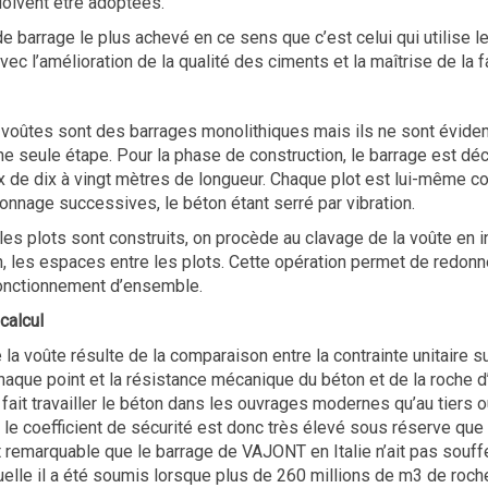
doivent être adoptées.
de barrage le plus achevé en ce sens que c’est celui qui utilise
avec l’amélioration de la qualité des ciments et la maîtrise de la 
voûtes sont des barrages monolithiques mais ils ne sont évid
une seule étape. Pour la phase de construction, le barrage est d
x de dix à vingt mètres de longueur. Chaque plot est lui-même co
onnage successives, le béton étant serré par vibration.
es plots sont construits, on procède au clavage de la voûte en in
, les espaces entre les plots. Cette opération permet de redonne
fonctionnement d’ensemble.
calcul
 la voûte résulte de la comparaison entre la contrainte unitaire s
haque point et la résistance mécanique du béton et de la roche d
ait travailler le béton dans les ouvrages modernes qu’au tiers o
 le coefficient de sécurité est donc très élevé sous réserve que
st remarquable que le barrage de VAJONT en Italie n’ait pas souffe
uelle il a été soumis lorsque plus de 260 millions de m3 de roch