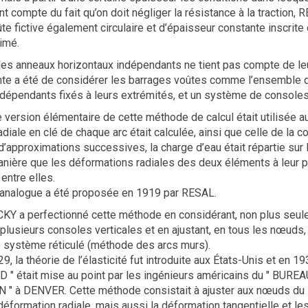
t compte du fait qu’on doit négliger la résistance à la traction,
ûte fictive également circulaire et d’épaisseur constante inscrite
imé.
es anneaux horizontaux indépendants ne tient pas compte de leur 
nte a été de considérer les barrages voûtes comme l’ensemble 
ndépendants fixés à leurs extrémités, et un système de consoles 
version élémentaire de cette méthode de calcul était utilisée au
diale en clé de chaque arc était calculée, ainsi que celle de la c
approximations successives, la charge d’eau était répartie sur l
nière que les déformations radiales des deux éléments à leur po
entre elles.
analogue a été proposée en 1919 par RESAL.
KY a perfectionné cette méthode en considérant, non plus seul
 plusieurs consoles verticales et en ajustant, en tous les nœuds
e système réticulé (méthode des arcs murs).
9, la théorie de l’élasticité fut introduite aux États-Unis et en 19
 était mise au point par les ingénieurs américains du " BURE
" à DENVER. Cette méthode consistait à ajuster aux nœuds du
éformation radiale, mais aussi la déformation tangentielle et les