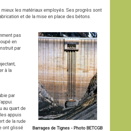
 le mieux les matériaux employés. Ses progrès sont
fabrication et de la mise en place des bétons.
emment pas
écoupé en
nstruit par
jectant,
r à la
ubie par
’appui.
u au quart de
 les appuis
rt de la rude
e ont glissé
Barrages de Tignes - Photo BETCGB