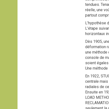
tendues. Tenan
réelle, une vo
partout compr
L’hypothèse d
L’étape suiva
horizontaux i
Dès 1905, une 
déformation ra
une méthode d’
console de ma
soient égales 
Une méthode 
En 1922, STUC
centrale mais
radiales de c
Ensuite en 192
LOAD METHOD "
RECLAMATION 
seulement la d