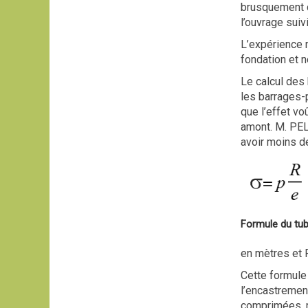
brusquement d
l’ouvrage sui
L’expérience 
fondation et n
Le calcul des
les barrages-p
que l’effet vo
amont. M. PELL
avoir moins de
Formule du tu
en mètres et R
Cette formule
l’encastrement
comprimées, ma