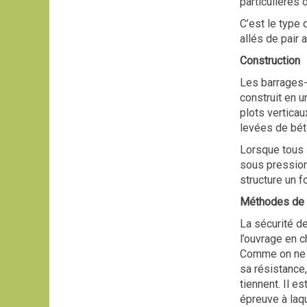
particulières 
C’est le type 
allés de pair 
Construction
Les barrages-
construit en 
plots verticau
levées de bét
Lorsque tous l
sous pression
structure un 
Méthodes de 
La sécurité de
l’ouvrage en c
Comme on ne f
sa résistance,
tiennent. Il e
épreuve à laq