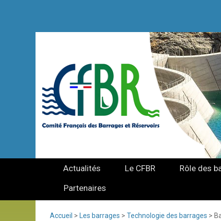
Actualités
Le CFBR
Rôle des b
Partenaires
Accueil
>
Les barrages
>
Technologie des barrages
>
B