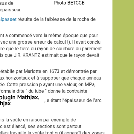
Photo BETCGB
ssus de
’épaisseur.
lpasset
résulte de la faiblesse de la roche de
ment a commencé vers la même époque que pour
 une grosse erreur de calcul !). Il avait conclu
dre que le tiers du rayon de courbure du parement
dis que J.R. KRANTZ estimait que le rayon devait
 établie par Mariotte en 1673 et démontrée par
eaux horizontaux et à supposer que chaque anneau
uée. Cette pression p ayant une valeur, en MPa,
formule dite " du tube " donne la contrainte
, e étant l’épaisseur de l’arc
ans la voûte en raison par exemple de
rc est élancé, ses sections sont partout
es travaille la voûte font qu’il apparaît des zones