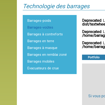
Technologie des barrages
Deprecated
: 
Barrages-poids
dist/textwhe
Barrages-voûtes
Deprecated
: 
Barrages à contreforts
/home/barrag
Barrages en terre
Deprecated
: 
/home/barrag
Barrages à masque
Barrages en remblai zoné
Portfolio
Barrages mobiles
Evacuateurs de crue
Si vous p