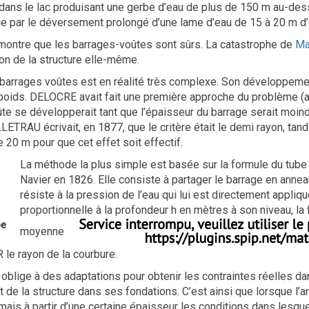
ans le lac produisant une gerbe d’eau de plus de 150 m au-de
vie par le déversement prolongé d’une lame d’eau de 15 à 20 m d
montre que les barrages-voûtes sont sûrs. La catastrophe de
Ma
on de la structure elle-même.
 barrages voûtes est en réalité très complexe. Son développe
oids. DELOCRE avait fait une première approche du problème (avec
ûte se développerait tant que l’épaisseur du barrage serait moin
ETRAU écrivait, en 1877, que le critère était le demi rayon, tan
 20 m pour que cet effet soit effectif.
La méthode la plus simple est basée sur la formule du tube
Navier en 1826. Elle consiste à partager le barrage en ann
résiste à la pression de l’eau qui lui est directement appliq
proportionnelle à la profondeur h en mètres à son niveau, la 
be
moyenne
 le rayon de la courbure.
 oblige à des adaptations pour obtenir les contraintes réelles d
 de la structure dans ses fondations. C’est ainsi que lorsque l’a
is à partir d’une certaine épaisseur les conditions dans lesquell