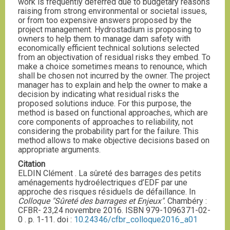
work is frequently deferred due to budgetary reasons
raising from strong environmental or societal issues,
or from too expensive answers proposed by the
project management. Hydrostadium is proposing to
owners to help them to manage dam safety with
economically efficient technical solutions selected
from an objectivation of residual risks they embed. To
make a choice sometimes means to renounce, which
shall be chosen not incurred by the owner. The project
manager has to explain and help the owner to make a
decision by indicating what residual risks the
proposed solutions induce. For this purpose, the
method is based on functional approaches, which are
core components of approaches to reliability, not
considering the probability part for the failure. This
method allows to make objective decisions based on
appropriate arguments.
Citation
ELDIN Clément . La sûreté des barrages des petits
aménagements hydroélectriques d’EDF par une
approche des risques résiduels de défaillance. In
Colloque "Sûreté des barrages et Enjeux"
. Chambéry :
CFBR- 23,24 novembre 2016. ISBN 979-1096371-02-
0 . p. 1-11. doi :
10.24346/cfbr_colloque2016_a01