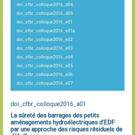
doi_cfbr_colloque2016_d04
doi_cfbr_colloque2016_d05
doi_cfbr_colloque2016_e01
doi_cfbr_colloque2016_e01a
doi_cfbr_colloque2016_e02
doi_cfbr_colloque2016_e03
doi_cfbr_colloque2016_e04
doi_cfbr_colloque2016_e05
doi_cfbr_colloque2016_e06
doi_cfbr_colloque2016_e07
doi_cfbr_colloque2016_a01
La sûreté des barrages des petits
aménagements hydroélectriques d’EDF
par une approche des risques résiduels de