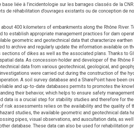
e base liée à l’incidentologie sur les barrages classés de la CN
ets de réhabilitation d’ouvrages existants ou de conception de 
about 400 kilometers of embankments along the Rhône River. To
nd to establish appropriate management practices for dam oper
lable geometric and geotechnical data that characterize earthen s
d to archive and regularly update the information available on t
ections of dikes as well as the associated plans. Thanks to GIS 
patial data. As concession-holder and developer of the Rhône R
technical data from various geotechnical, geological, and geophy
investigations were carried out during the construction of the hyd
peration. A soil survey database and a SharePoint have been creat
reliable and up-to-date databases permits to promotes the knowl
tanding their behavior, which helps to ensure safety management 
d data is a crucial step for stability studies and therefore for the
f risk assessments relies on the availability and the quality of th
hazard studies, the available geometric and geotechnical data 
ossing pipes, visual observations, and auscultation data, as wel
other database. These data can also be used for rehabilitation pr