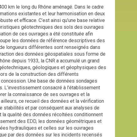
n 400 km le long du Rhône aménagé. Dans le cadre
rmations existantes et leur harmonisation en deux
ste et efficace. C’est ainsi qu’une base relative
ctéristiques géotechniques des sols des ouvrages
ation de ces ouvrages a été constituée afin
egroupe les données de référence descriptives des
e longueurs différentes sont renseignés dans
extraction des données géospatiales sous forme de
 Rhône depuis 1933, la CNR a accumulé un grand
géotechniques, géologiques et géophysiques des
lors de la construction des différents
 la concession. Une base de données sondages
ées. L’investissement consacré à l’établissement
orer la connaissance de ses ouvrages et la
illeurs, ce recueil des données et la vérification
e stabilités et par conséquent aux analyses de
 la qualité des données récoltées conditionnent
blissement des EDD, les données géométriques et
ées hydrauliques et celles sur les ouvrages
i que par des données sur les incidents recensés