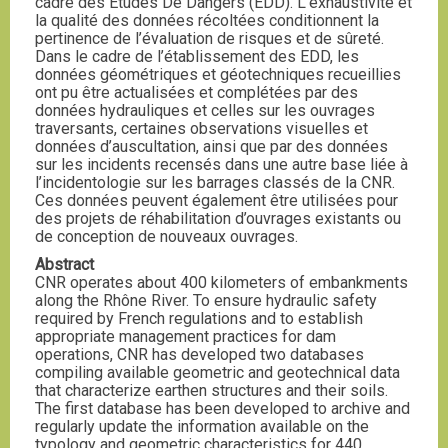
cadre des Etudes De Dangers (EDD). L’exhaustivité et
la qualité des données récoltées conditionnent la
pertinence de l’évaluation de risques et de sûreté.
Dans le cadre de l’établissement des EDD, les
données géométriques et géotechniques recueillies
ont pu être actualisées et complétées par des
données hydrauliques et celles sur les ouvrages
traversants, certaines observations visuelles et
données d’auscultation, ainsi que par des données
sur les incidents recensés dans une autre base liée à
l’incidentologie sur les barrages classés de la CNR.
Ces données peuvent également être utilisées pour
des projets de réhabilitation d’ouvrages existants ou
de conception de nouveaux ouvrages.
Abstract
CNR operates about 400 kilometers of embankments
along the Rhône River. To ensure hydraulic safety
required by French regulations and to establish
appropriate management practices for dam
operations, CNR has developed two databases
compiling available geometric and geotechnical data
that characterize earthen structures and their soils.
The first database has been developed to archive and
regularly update the information available on the
typology and geometric characteristics for 440