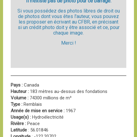
Il n'existe pas de photo pour ce barrage.
Si vous possédez des photos libres de droit ou
de photos dont vous êtes l'auteur, vous pouvez
les proposer en écrivant au CFBR, en précisant
si un crédit photo doit y être associé et ce, pour
chaque image.
Merci !
Pays :
Canada
Hauteur :
183 mètres au-dessus des fondations
Volume :
74300 millions de m³
Type :
Remblais
Année de mise en service :
1967
Usage(s) :
Hydroélectricité
Rivière :
Peace
Latitude
: 56.01846
Longitude
: -122.20702