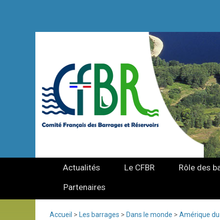
Actualités
Le CFBR
Rôle des b
Partenaires
Accueil
>
Les barrages
>
Dans le monde
>
Amérique du