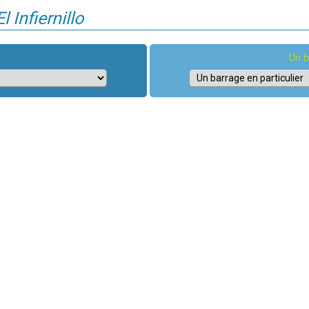
 Infiernillo
Un b