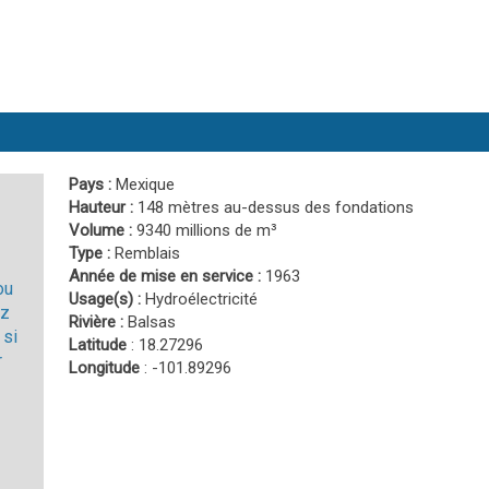
Pays :
Mexique
Hauteur :
148 mètres au-dessus des fondations
Volume :
9340 millions de m³
Type :
Remblais
Année de mise en service :
1963
ou
Usage(s) :
Hydroélectricité
ez
Rivière :
Balsas
 si
Latitude
: 18.27296
r
Longitude
: -101.89296