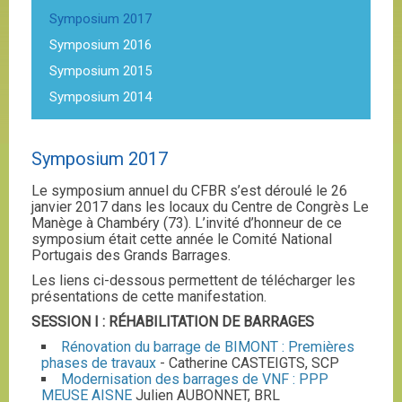
Symposium 2017
Symposium 2016
Symposium 2015
Symposium 2014
Symposium 2017
Le symposium annuel du CFBR s’est déroulé le 26
janvier 2017 dans les locaux du Centre de Congrès Le
Manège à Chambéry (73). L’invité d’honneur de ce
symposium était cette année le Comité National
Portugais des Grands Barrages.
Les liens ci-dessous permettent de télécharger les
présentations de cette manifestation.
SESSION I : RÉHABILITATION DE BARRAGES
Rénovation du barrage de BIMONT : Premières
phases de travaux
- Catherine CASTEIGTS, SCP
Modernisation des barrages de VNF : PPP
MEUSE AISNE
Julien AUBONNET, BRL