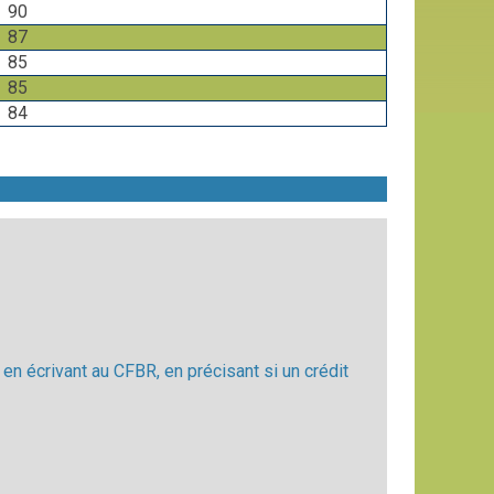
90
87
85
85
84
n écrivant au CFBR, en précisant si un crédit