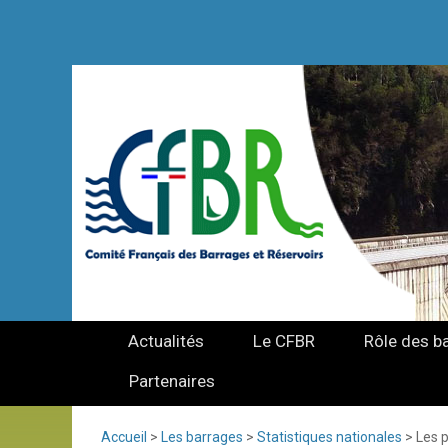
Actualités
Le CFBR
Rôle des b
Partenaires
Accueil
>
Les barrages
>
Statistiques nationales
>
Les 