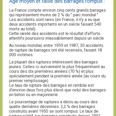
Age moyen et taille des barrages rompus :
La France compte environ cinq cents grands barrages
qui représentent moins de 2 % du " parc mondial ".
Les accidents sont rares (en France, il n’y a eu que
deux accidents importants en un siècle faisant 540
morts au total).
Cette rareté des accidents est le résultat d’efforts
attentifs poursuivis inlassablement depuis un siècle.
Au niveau mondial, entre 1959 et 1987, 30 accidents
de rupture de barrages ont été recensés, faisant 18
000 victimes.
La plupart des ruptures intéressent des barrages
jeunes. Celles-ci surviennent le plus fréquemment au
cours des dix premières années (70 %) et plus
spécialement pendant la première année (au cours du
premier remplissage).
Le taux de rupture des barrages en remblai est
d’environ deux fois plus élevé que celui des barrages
en béton ou en maçonnerie.
Le pourcentage de ruptures a décru au cours des
quatre dernières décennies. 2,2 % des barrages
construits avant 1950 se sont rompus. Le taux de
rupture relatif aux barrages construits depuis 1951