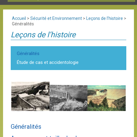
Accueil
>
Sécurité et Environnement
>
Leçons de l’histoire
>
Généralités
Leçons de l’histoire
Généralités
Étude de cas et accidentologie
Généralités