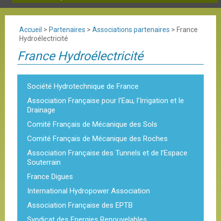
Accueil
>
Partenaires
>
Associations partenaires
>
France
Hydroélectricité
France Hydroélectricité
Société Hydrotechnique de France
Association Française pour l’Eau, l’Irrigation et le
Drainage
Comité Français de Mécanique des Sols
Comité Français de Mécanique des Roches
Association Française des Tunnels et de l’Espace
Souterrain
France Digues
International Hydropower Association
Association Française des EPTB
Syndicat des Energies Renouvelables