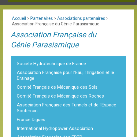
Accueil
>
Partenaires
>
Associations partenaires
>
Association Française du Génie Parasismique
Association Française du
Génie Parasismique
Société Hydrotechnique de France
Association Française pour l’Eau, l’Irrigation et le
Drainage
Comité Français de Mécanique des Sols
Comité Français de Mécanique des Roches
Association Française des Tunnels et de l’Espace
Souterrain
France Digues
International Hydropower Association