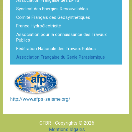
Association Française des EPTB
Syndicat des Energies Renouvelables
Comité Français des Géosynthétiques
France Hydroélectricité
Association pour la connaissance des Travaux
Publics
Fédération Nationale des Travaux Publics
Association Française du Génie Parasismique
http://www.afps-seisme.org/
CFBR - Copyrights © 2026
Mentions légales