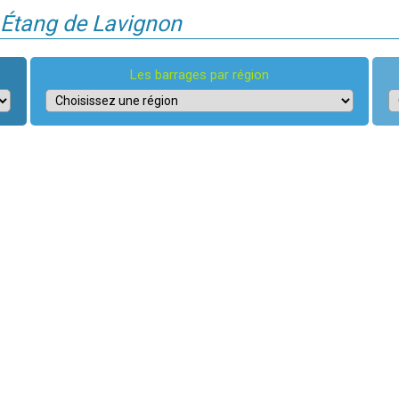
e Étang de Lavignon
Les barrages par région