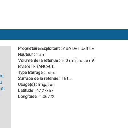
Propriétaire/Exploitant :
ASA DE LUZILLE
Hauteur :
15 m
Volume de la retenue :
700 milliers de m³
Rivière :
FRANCEUIL
Type Barrage :
Terre
ou
Surface de la retenue :
16 ha
ez
Usage(s) :
Irrigation
 si
Latitude
: 47.27357
r
Longitude
: 1.06772