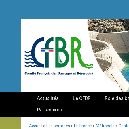
Actualités
Le CFBR
Rôle des b
Partenaires
Accueil
>
Les barrages
>
En France
>
Métropole
>
Centr