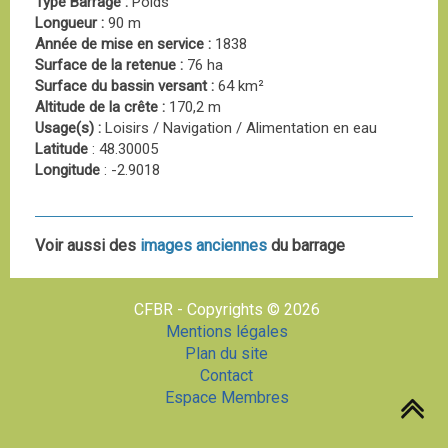
Type Barrage :
Poids
Longueur :
90 m
Année de mise en service :
1838
Surface de la retenue :
76 ha
Surface du bassin versant :
64 km²
Altitude de la crête :
170,2 m
Usage(s) :
Loisirs / Navigation / Alimentation en eau
Latitude
: 48.30005
Longitude
: -2.9018
Voir aussi des
images anciennes
du barrage
CFBR - Copyrights © 2026
Mentions légales
Plan du site
Contact
Espace Membres