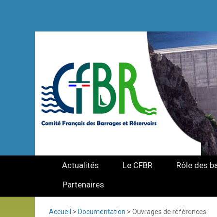
Actualités
Le CFBR
Rôle des b
Partenaires
Accueil
>
Documentation
>
Ouvrages de références