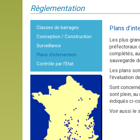
Règlementation
Plans d’int
Classes de barrages
Conception / Construction
Les plus grand
Surveillance
préfectoraux d
complétés, au
Plans d’intervention
sauvegarde d
Contrôle par l’Etat
Les plans son
l’évaluation d
Sont concerné
sont plein, au
indiqués ci-co
Voir aussi le s