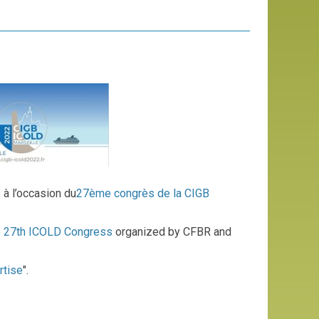
à l’occasion du
27ème congrès de la CIGB
e
27th ICOLD Congress
organized by CFBR and
rtise
".