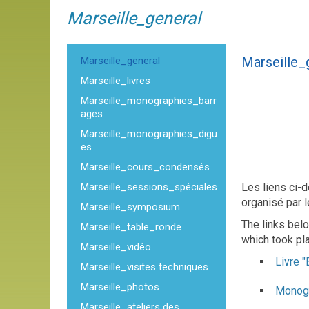
Marseille_general
Marseille_
Marseille_general
Marseille_livres
Marseille_monographies_barr
ages
Marseille_monographies_digu
es
Marseille_cours_condensés
Marseille_sessions_spéciales
Les liens ci-
organisé par l
Marseille_symposium
The links bel
Marseille_table_ronde
which took pl
Marseille_vidéo
Livre "
Marseille_visites techniques
Marseille_photos
Monogr
Marseille_ateliers des