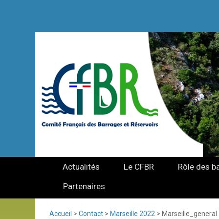
Actualités
Le CFBR
Rôle des b
Partenaires
Accueil
>
Contact
>
Marseille 2022
>
Marseille_general