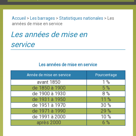
Accueil
>
Les barrages
>
Statistiques nationales
>
Les
années de mise en service
Les années de mise en
service
Les années de mise en service
Année de mise en service
Pourcentage
avant 1850
1 %
de 1850 à 1900
5 %
de 1900 à 1930
8 %
de 1931 à 1950
11 %
de 1951 à 1970
30 %
de 1971 à 1990
29 %
de 1991 à 2000
10 %
après 2000
6 %