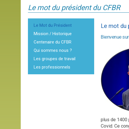
Le mot du président du CFBR
Le mot du 
Le Mot du Président
Mission / Historique
Bienvenue sur
Centenaire du CFBR
Qui sommes nous ?
Les groupes de travail
Les professionnels
plus de 1400 p
Covid. Ce con