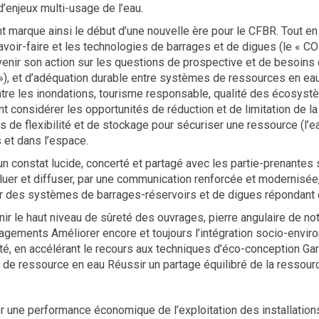
d’enjeux multi-usage de l’eau.
 marque ainsi le début d’une nouvelle ère pour le CFBR. Tout en 
savoir-faire et les technologies de barrages et de digues (le « 
enir son action sur les questions de prospective et de besoins d
, et d’adéquation durable entre systèmes de ressources en eau et
ntre les inondations, tourisme responsable, qualité des écosys
t considérer les opportunités de réduction et de limitation de l
 de flexibilité et de stockage pour sécuriser une ressource (l’ea
 et dans l’espace.
un constat lucide, concerté et partagé avec les partie-prenantes
oluer et diffuser, par une communication renforcée et modernisée
 des systèmes de barrages-réservoirs et de digues répondant d
ir le haut niveau de sûreté des ouvrages, pierre angulaire de not
gements Améliorer encore et toujours l’intégration socio-envir
té, en accélérant le recours aux techniques d’éco-conception Gar
de ressource en eau Réussir un partage équilibré de la ressou
r une performance économique de l’exploitation des installation