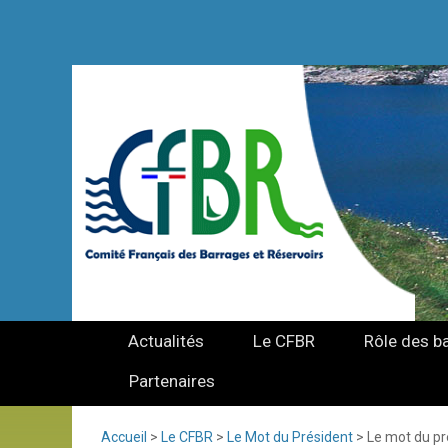
Actualités
Le CFBR
Rôle des b
Partenaires
Accueil
>
Le CFBR
>
Le Mot du Président
>
Le mot du pr