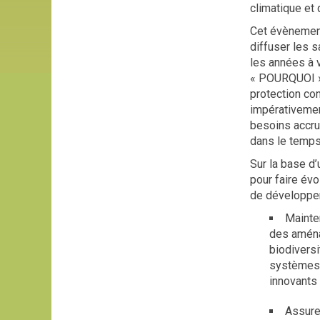
climatique et 
Cet évènement
diffuser les 
les années à v
« POURQUOI »)
protection co
impérativemen
besoins accrus
dans le temps
Sur la base d’
pour faire év
de développer
Mainten
des aména
biodiversi
systèmes 
innovants
Assure