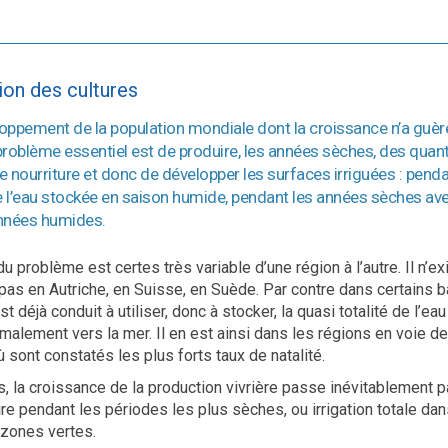
ion des cultures
oppement de la population mondiale dont la croissance n’a gu
 problème essentiel est de produire, les années sèches, des quant
 nourriture et donc de développer les surfaces irriguées : penda
 l’eau stockée en saison humide, pendant les années sèches ave
nnées humides.
u problème est certes très variable d’une région à l’autre. Il n’ex
pas en Autriche, en Suisse, en Suède. Par contre dans certains 
st déjà conduit à utiliser, donc à stocker, la quasi totalité de l’ea
rmalement vers la mer. Il en est ainsi dans les régions en voie 
 sont constatés les plus forts taux de natalité.
 la croissance de la production vivrière passe inévitablement par l’
e pendant les périodes les plus sèches, ou irrigation totale d
 zones vertes.