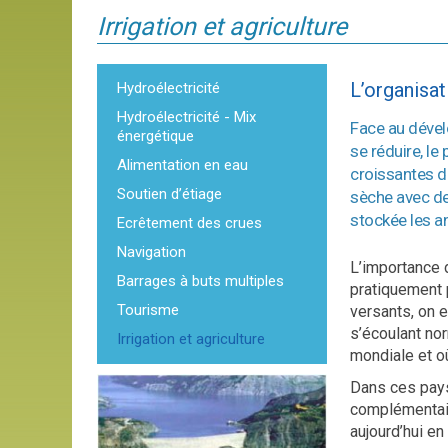
Irrigation et agriculture
L’organisat
Hydroélectricité
Hydroélectricité - Mix
Face au dével
énergétique
se réduire, le
Alimentation en eau
croissantes de
Soutien d’étiage
sèche avec de
stockée les a
Ecrêtement des crues
Navigation
L’importance d
Barrages à buts multiples
pratiquement 
Tourisme
versants, on e
s’écoulant no
Irrigation et agriculture
mondiale et où
Dans ces pays,
complémentair
aujourd’hui en