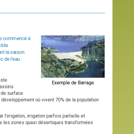
ère commencé à
ités
nt la saison
c de l’eau
iste
Exemple de Barrage
bassins
u de surface
de développement où vivent 70% de la population
irrigation, irrigation parfois partielle et
ans les zones quasi désertiques transformées