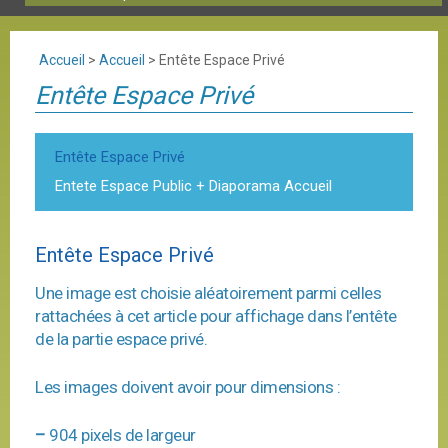
Accueil
>
Accueil
>
Entête Espace Privé
Entête Espace Privé
Entête Espace Privé
Entete Espace Public + Diaporama Accueil
Entête Espace Privé
Une image est choisie aléatoirement parmi celles
rattachées à cet article pour affichage dans l’entête
de la partie espace privé.
Les images doivent avoir pour dimensions :
–
904 pixels de largeur