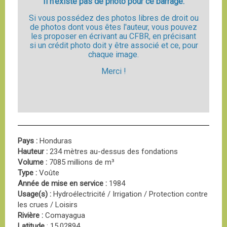
Il n'existe pas de photo pour ce barrage.
Si vous possédez des photos libres de droit ou
de photos dont vous êtes l'auteur, vous pouvez
les proposer en écrivant au CFBR, en précisant
si un crédit photo doit y être associé et ce, pour
chaque image.
Merci !
Pays :
Honduras
Hauteur :
234 mètres au-dessus des fondations
Volume :
7085 millions de m³
Type :
Voûte
Année de mise en service :
1984
Usage(s) :
Hydroélectricité / Irrigation / Protection contre
les crues / Loisirs
Rivière :
Comayagua
Latitude
: 15.02894