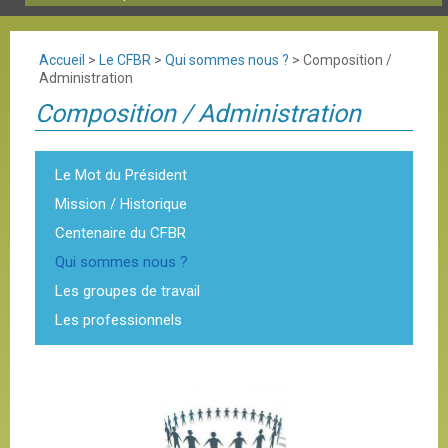
Accueil
>
Le CFBR
>
Qui sommes nous ?
>
Composition /
Administration
Composition / Administration
Le Mot du Président
Mission / Historique
Centenaire du CFBR
Qui sommes nous ?
Les groupes de travail
Les professionnels