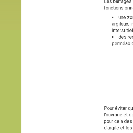
Les barrages 
fonctions prin
une zon
argileux,
interstitie
des rec
perméable
Pour éviter qu
l’ouvrage et d
pour cela des 
d’argile et le