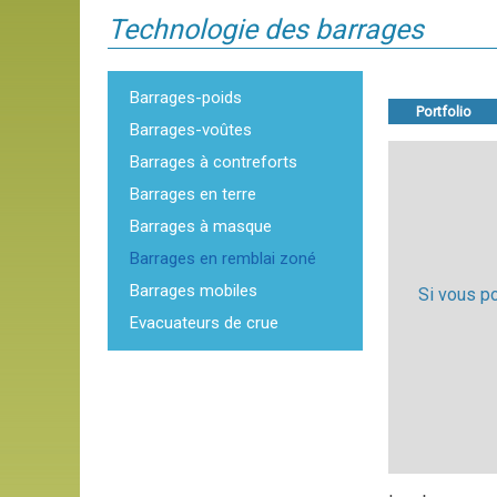
Technologie des barrages
Barrages-poids
Portfolio
Barrages-voûtes
Barrages à contreforts
Barrages en terre
Barrages à masque
Barrages en remblai zoné
Barrages mobiles
Si vous p
Evacuateurs de crue