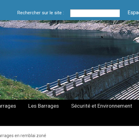
Espa
Rechercher sur le site :
arrages
Les Barrages
Sécurité et Environnement
rrages en remblai zoné