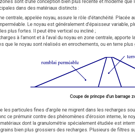
zonés sont d’une conception bien plus récente et moderne que le
cipales dans des matériaux distincts :
e centrale, appelée noyau, assure le rôle d’étanchéité. Placée a
 imperméable. Le noyau est généralement d’épaisseur variable, p
lles plus fortes. Il peut être vertical ou incliné ;
harges à l’amont et à l’aval du noyau en zone centrale, apporte l
s que le noyau sont réalisés en enrochements, ou en terre plus 
Coupe de princpe d’un barrage 
e les particules fines d’argile ne migrent dans les recharges so
onc ce prémunir contre des phénomènes d’érosion interne, le noya
matériaux dont la granulométrie spécialement étudiée est interméd
s grains bien plus grossiers des recharges. Plusieurs de filtres