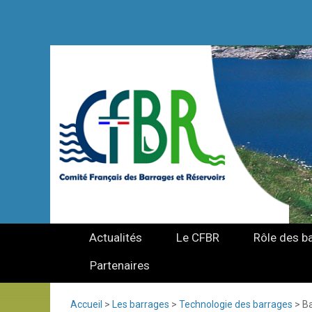
Actualités
Le CFBR
Rôle des b
Partenaires
Accueil
>
Les barrages
>
Technologie des barrages
>
Ba