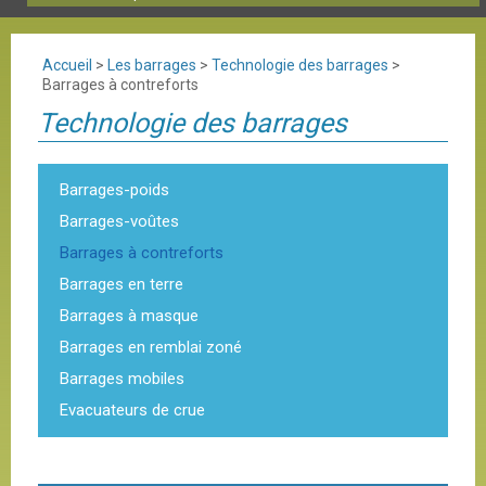
Accueil
>
Les barrages
>
Technologie des barrages
>
Barrages à contreforts
Technologie des barrages
Barrages-poids
Barrages-voûtes
Barrages à contreforts
Barrages en terre
Barrages à masque
Barrages en remblai zoné
Barrages mobiles
Evacuateurs de crue