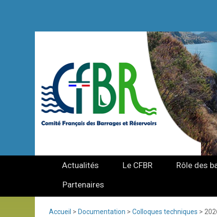
Actualités
Le CFBR
Rôle des b
Partenaires
Accueil
>
Documentation
>
Colloques techniques
>
2026