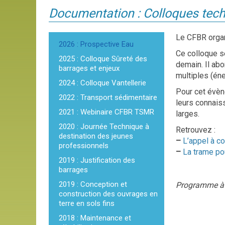
Documentation : Colloques tec
Le CFBR organ
2026 : Prospective Eau
Ce colloque se
2025 : Colloque Sûreté des
demain. Il ab
barrages et enjeux
multiples (éne
2024 : Colloque Vantellerie
Pour cet évèn
2022 : Transport sédimentaire
leurs connaiss
2021 : Webinaire CFBR TSMR
larges.
2020 : Journée Technique à
Retrouvez :
destination des jeunes
–
L’appel à c
professionnels
–
La trame pou
2019 : Justification des
barrages
2019 : Conception et
Programme à 
construction des ouvrages en
terre en sols fins
2018 : Maintenance et