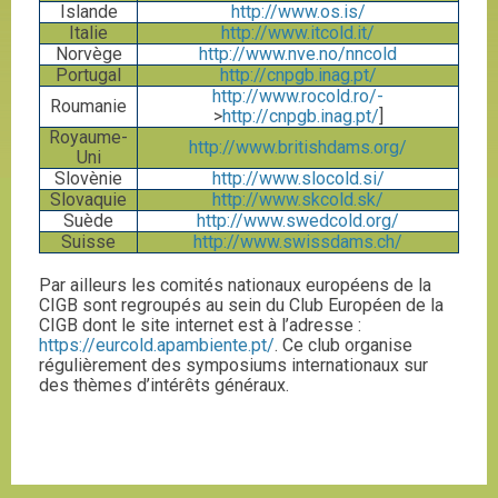
Islande
http://www.os.is/
Italie
http://www.itcold.it/
Norvège
http://www.nve.no/nncold
Portugal
http://cnpgb.inag.pt/
http://www.rocold.ro/-
Roumanie
>
http://cnpgb.inag.pt/
]
Royaume-
http://www.britishdams.org/
Uni
Slovènie
http://www.slocold.si/
Slovaquie
http://www.skcold.sk/
Suède
http://www.swedcold.org/
Suisse
http://www.swissdams.ch/
Par ailleurs les comités nationaux européens de la
CIGB sont regroupés au sein du Club Européen de la
CIGB dont le site internet est à l’adresse :
https://eurcold.apambiente.pt/
. Ce club organise
régulièrement des symposiums internationaux sur
des thèmes d’intérêts généraux.