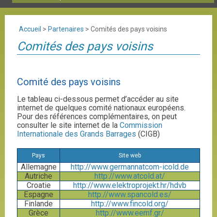
Accueil
>
Partenaires
>
Comités des pays voisins
Comités des pays voisins
Comité des pays voisins
Le tableau ci-dessous permet d’accéder au site
internet de quelques comité nationaux européens.
Pour des références complémentaires, on peut
consulter le site internet de la
Commission
Internationale des Grands Barrages
(CIGB)
Pays
Site web
Allemagne
http://www.germannatcom-icold.de
Autriche
http://www.atcold.at/
Croatie
http://www.elektroprojekt.hr/hdvb
Espagne
http://www.spancold.es/
Finlande
http://www.fincold.org/
Grèce
http://www.eemf.gr/