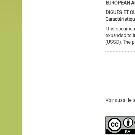
EUROPEAN AND
DIGUES ET O
Caractéristiq
This document
expanded to i
(USSD). The pu
Voir aussi le 