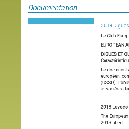
Documentation
2018 Digues
Le Club Europé
EUROPEAN AND
DIGUES ET O
Caractéristiq
Le document a
européen, com
(USSD). L’obj
associées dan
2018 Levees 
The European 
2018 titled :