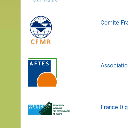
Comité Fr
Associatio
France Di