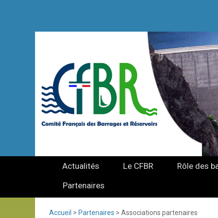
Actualités
Le CFBR
Rôle des b
Partenaires
Accueil
>
Partenaires
>
Associations partenaires