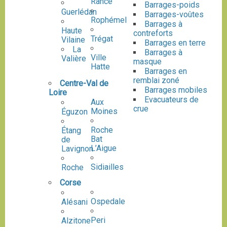
Rance
Barrages-poids
Guerlédan
Barrages-voûtes
Rophémel
Barrages à
Haute
contreforts
Trégat
Vilaine
Barrages en terre
La
Barrages à
Ville
Valière
masque
Hatte
Barrages en
remblai zoné
Centre-Val de
Barrages mobiles
Loire
Evacuateurs de
Aux
crue
Moines
Éguzon
Roche
Étang
Bat
de
L’Aigue
Lavignon
Sidiailles
Roche
Corse
Ospedale
Alésani
Peri
Alzitone