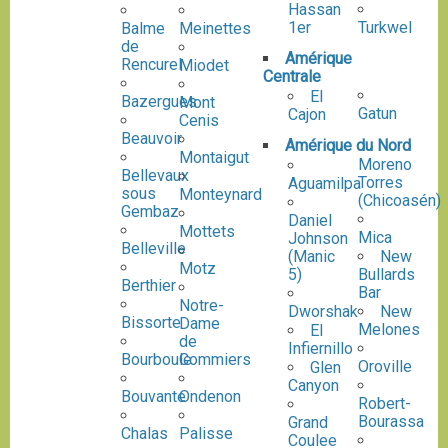
Hassan
1er
Turkwel
Balme
Meinettes
de
Amérique
Rencurel
Miodet
Centrale
El
Bazergues
Mont
Gatun
Cajon
Cenis
Beauvoir
Amérique du Nord
Montaigut
Moreno
Bellevaux
Torres
Aguamilpa
sous
Monteynard
(Chicoasén)
Gembaz
Daniel
Mottets
Mica
Johnson
Belleville
(Manic
New
Motz
5)
Bullards
Berthier
Bar
Notre-
Dworshak
New
Bissorte
Dame
Melones
El
de
Infiernillo
Bourboule
Commiers
Oroville
Glen
Canyon
Bouvante
Ondenon
Robert-
Bourassa
Grand
Chalas
Palisse
Coulee