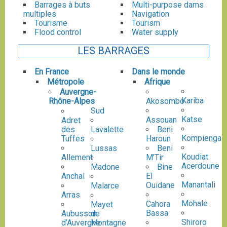
Barrages à buts
Multi-purpose dams
multiples
Navigation
Tourisme
Tourism
Flood control
Water supply
LES BARRAGES
En France
Dans le monde
Métropole
Afrique
Auvergne-
Kariba
Rhône-Alpes
Akosombo
Sud
Katse
Assouan
Adret
des
Lavalette
Beni
Kompienga
Tuffes
Haroun
Lussas
Beni
Koudiat
Allement
M’Tir
Acerdoune
Madone
Bine
Anchal
El
Manantali
Ouidane
Malarce
Arras
Mohale
Cahora
Mayet
Bassa
Aubusson
de
Shiroro
d’Auvergne
Montagne