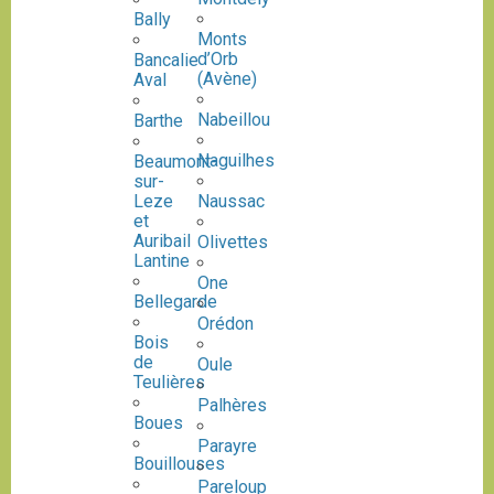
Bally
Monts
d’Orb
Bancalie
(Avène)
Aval
Nabeillou
Barthe
Naguilhes
Beaumont-
sur-
Leze
Naussac
et
Auribail
Olivettes
Lantine
One
Bellegarde
Orédon
Bois
de
Oule
Teulières
Palhères
Boues
Parayre
Bouillouses
Pareloup