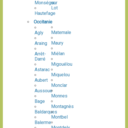
Monségur
sur
Lot
Hautefage
Occitanie
Matemale
Agly
Maury
Araing
Miélan
Arrêt-
Darré
Migouélou
Astarac
Miquelou
Aubert
Monclar
Aussoue
Monnes
Bage
Montagnès
Baldarques
Montbel
Balerme
Montdely