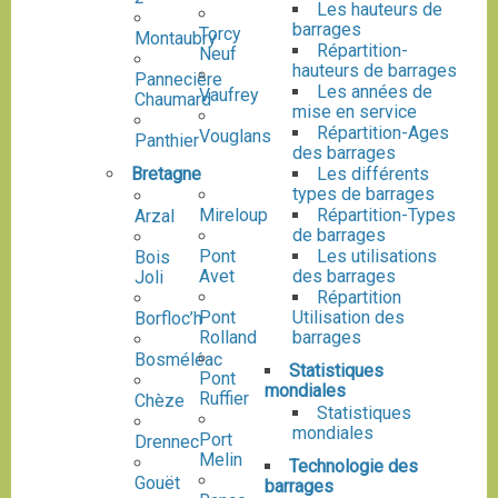
Les hauteurs de
barrages
Torcy
Montaubry
Répartition-
Neuf
hauteurs de barrages
Pannecière
Les années de
Vaufrey
Chaumard
mise en service
Répartition-Ages
Vouglans
Panthier
des barrages
Les différents
Bretagne
types de barrages
Répartition-Types
Mireloup
Arzal
de barrages
Les utilisations
Pont
Bois
des barrages
Avet
Joli
Répartition
Utilisation des
Pont
Borfloc’h
barrages
Rolland
Bosméléac
Statistiques
Pont
mondiales
Ruffier
Chèze
Statistiques
mondiales
Port
Drennec
Melin
Technologie des
Gouët
barrages