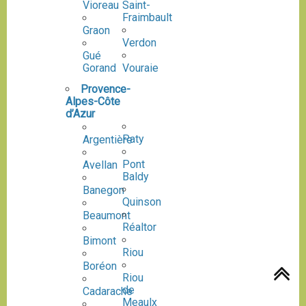
Vioreau
Saint-
Fraimbault
Graon
Verdon
Gué
Gorand
Vouraie
Provence-
Alpes-Côte
d’Azur
Paty
Argentière
Pont
Avellan
Baldy
Banegon
Quinson
Beaumont
Réaltor
Bimont
Riou
Boréon
Riou
de
Cadarache
Meaulx