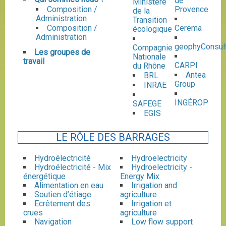
de
Ministère
Composition /
Provence
de la
Administration
Transition
Composition /
Cerema
écologique
Administration
geophyConsul
Compagnie
Les groupes de
Nationale
travail
CARPI
du Rhône
Antea
BRL
Group
INRAE
INGÉROP
SAFEGE
EGIS
LE RÔLE DES BARRAGES
Hydroélectricité
Hydroelectricity
Hydroélectricité - Mix
Hydroelectricity -
énergétique
Energy Mix
Alimentation en eau
Irrigation and
Soutien d’étiage
agriculture
Ecrêtement des
Irrigation et
crues
agriculture
Navigation
Low flow support