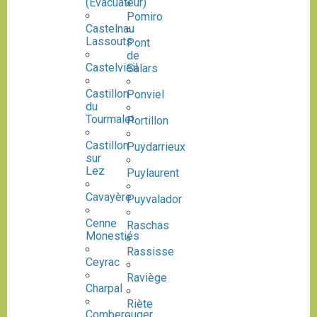
(Évacuateur)
Pomiro
Castelnau
Lassouts
Pont
de
Castelvieil
Salars
Castillon
Ponviel
du
Tourmalet
Portillon
Castillon
Puydarrieux
sur
Lez
Puylaurent
Cavayère
Puyvalador
Cenne
Raschas
Monestiés
Rassisse
Ceyrac
Raviège
Charpal
Riète
Comberouger