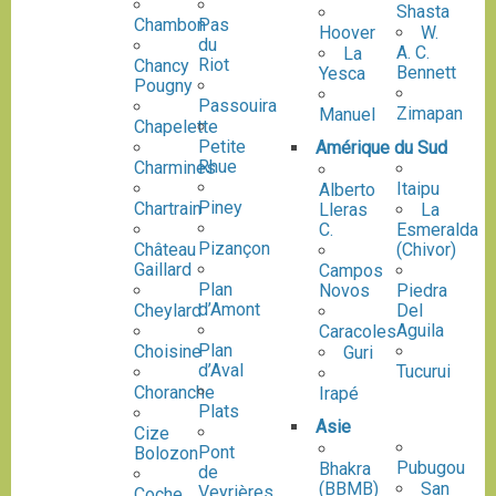
Shasta
Chambon
Pas
Hoover
W.
du
A. C.
La
Riot
Chancy
Bennett
Yesca
Pougny
Passouira
Zimapan
Manuel
Chapelette
Petite
Amérique du Sud
Rhue
Charmines
Itaipu
Alberto
Piney
Chartrain
Lleras
La
C.
Esmeralda
Pizançon
(Chivor)
Château
Gaillard
Campos
Plan
Novos
Piedra
d’Amont
Del
Cheylard
Aguila
Caracoles
Plan
Choisine
Guri
d’Aval
Tucurui
Choranche
Irapé
Plats
Asie
Cize
Pont
Bolozon
Pubugou
Bhakra
de
(BBMB)
San
Veyrières
Coche