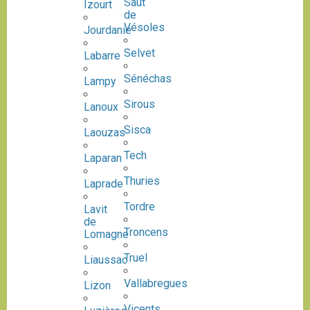
Saut
Izourt
de
Vésoles
Jourdanie
Selvet
Labarre
Sénéchas
Lampy
Sirous
Lanoux
Sisca
Laouzas
Tech
Laparan
Thuries
Laprade
Tordre
Lavit
de
Troncens
Lomagne
Truel
Liaussac
Vallabregues
Lizon
Vicents