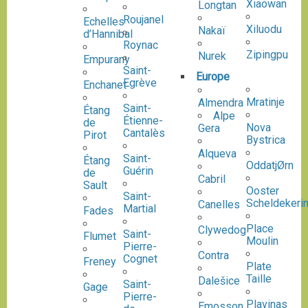
Xiaowan
Longtan
Roujanel
Echelles
Xiluodu
Nakaï
d’Hannibal
Roynac
Zipingpu
Nurek
Empurany
Saint-
Europe
Egrève
Enchanet
Mratinje
Almendra
Saint-
Étang
Alpe
Étienne-
de
Nova
Gera
Cantalès
Pirot
Bystrica
Alqueva
Saint-
Étang
OddatjØrn
Guérin
de
Cabril
Sault
Ooster
Saint-
Scheldekeri
Canelles
Martial
Fades
Place
Clywedog
Saint-
Flumet
Moulin
Pierre-
Contra
Cognet
Freney
Plate
Taille
Dalešice
Saint-
Gage
Pierre-
Plavinas
Emosson