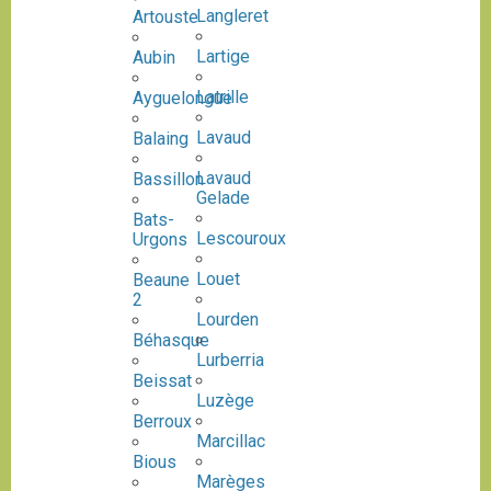
Langleret
Artouste
Lartige
Aubin
Latrille
Ayguelongue
Lavaud
Balaing
Lavaud
Bassillon
Gelade
Bats-
Lescouroux
Urgons
Louet
Beaune
2
Lourden
Béhasque
Lurberria
Beissat
Luzège
Berroux
Marcillac
Bious
Marèges