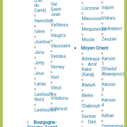
(Lac
Val
du
Vajont
Luzzone
Saint-
Carré)
Jean
Vidraru
Mauvoisin
Hermillon
Vallières
Virdnejavri
Mequinenza
Isère
Vaugris
Zeuzier
Moste
Jointine
Vaussaire
Moyen-Orient
Jons
Vendes
Karoon
Altinkaya
Jotty
1
Amir
Verney
(Shadid
Kabir
Joux
Abaaspoor)
(Karaj)
Vert
Lanau
Karoon
Ataturk
Vérut
3
Lastioulles
Berke
Villebois
Nord
Karoon
4
Chabrouh
Villerest
Lastioulles
Keban
Deriner
Dez
Bourgogne-
Oymapimar