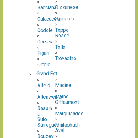
Rizzanese
Bacciana
Sampolo
Calacuccia
Teppe
Codole
Rosse
Corscia
Tolla
Figari
Trévadine
Ortolo
Grand Est
Madine
Alfeld
Marne
Altenweiher
Giffaumont
Bassin
Marquisades
à
Suie
Sarreguemines
Michelbach
Aval
Bouzey