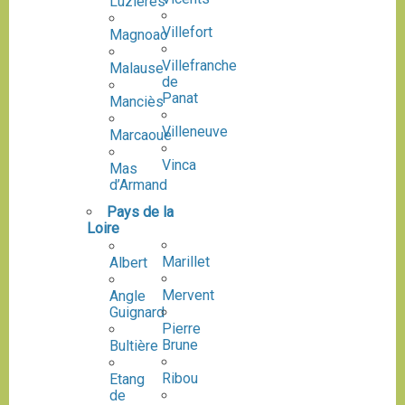
Luzières
Villefort
Magnoac
Villefranche
Malause
de
Panat
Manciès
Villeneuve
Marcaoue
Vinca
Mas
d’Armand
Pays de la
Loire
Marillet
Albert
Mervent
Angle
Guignard
Pierre
Brune
Bultière
Ribou
Etang
de