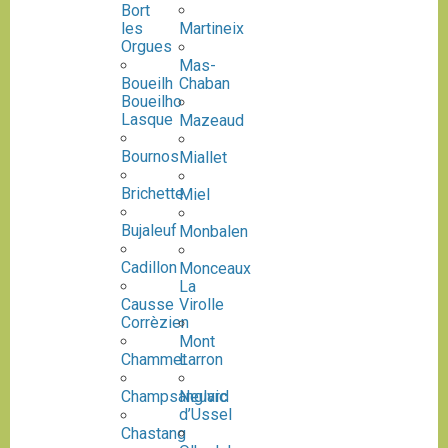
Bort
les
Martineix
Orgues
Mas-
Boueilh
Chaban
Boueilho
Lasque
Mazeaud
Bournos
Miallet
Brichette
Miel
Bujaleuf
Monbalen
Cadillon
Monceaux
La
Causse
Virolle
Corrèzien
Mont
Chammet
Larron
Champsanglard
Neuvic
d’Ussel
Chastang