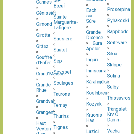
de-
Gannes
Bœuf
Proserpina
Esch
Génissiat
sur
Sainte-
Pyhäkoski
Sûre
Marguerite-
Gimond
Lafigère
Rappbode
Grande
Girotte
Dixence
Sassière
Seitevare
Gura
Gittaz
Apelor
Sautet
Sikia
Gouffre
Inguri
Sep
d’Enfer
Sklope
Inniscarra
Seyssel
Grand’Maison
Solina
Kárahnjúkar
Soulages
Grande
Sulby
Rhue
Koelnbrein
Taurons
Thissavros
Grandval
Kozyak
Ternay
Trängslet
Grangent
Krv O
Kruonis
Thurins
Damm
Hae
Haut
Tignes
Veyton
Vacha
Lazici