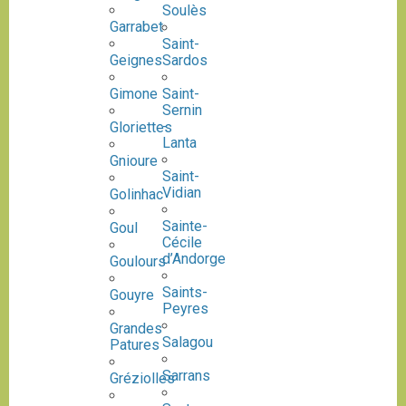
Soulès
Garrabet
Saint-
Geignes
Sardos
Gimone
Saint-
Sernin
-
Gloriettes
Lanta
Gnioure
Saint-
Vidian
Golinhac
Sainte-
Goul
Cécile
d’Andorge
Goulours
Saints-
Gouyre
Peyres
Grandes
Salagou
Patures
Sarrans
Gréziolles