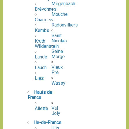
Mirgenbach
Brévonnes
Mouche
Charmes
Radonvilliers
Kembs
Saint
Nicolas
Kruth
Wildenstein
Seine
Morge
Lande
Vieux
Lauch
Pré
Liez
Wassy
Hauts de
France
Val
Ailette
Joly
Ile-de-France
Ulis