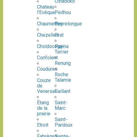
Olhadoko
Chateau
l’Evêque
Peilhou
Chaumettes
Peyrelongue
Chezelles
Prat
Choldocogaina
Puy
Terrier
Confolent
Renung
Coudures
Roche
Talamie
Couze
de
Venersal
Saillant
Étang
Saint-
de la
Marc
prairie
Saint-
Etroit
Pardoux
Fabrèges
Sainte-