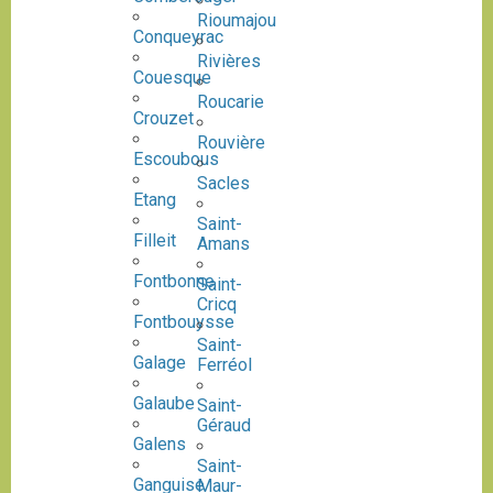
Rioumajou
Conqueyrac
Rivières
Couesque
Roucarie
Crouzet
Rouvière
Escoubous
Sacles
Etang
Saint-
Filleit
Amans
Fontbonne
Saint-
Cricq
Fontbouysse
Saint-
Galage
Ferréol
Galaube
Saint-
Géraud
Galens
Saint-
Ganguise
Maur-