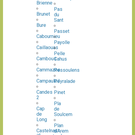
Brienne
Pas
Brunet
du
Sant
Bure
Passet
Cabournieu
Payolle
Caillaouas
Pelle
Cambous
Cahus
Cammazes
Pessoulens
Campauleil
Peyralade
Candes
Pinet
2
Pla
Cap
de
de
Soulcem
Long
Plan
Castelnau
d’Arem