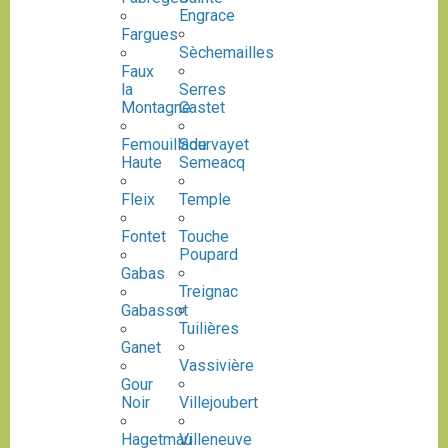
Engrace
Fargues
Sèchemailles
Faux
la
Serres
Montagne
Castet
Femouillade
Sourvayet
Haute
Semeacq
Fleix
Temple
Fontet
Touche
Poupard
Gabas
Treignac
Gabassot
Tuilières
Ganet
Vassivière
Gour
Noir
Villejoubert
Hagetmau
Villeneuve