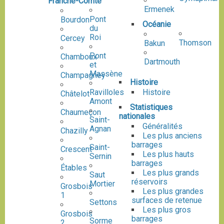
Franche-Comté
Ermenek
Pont
Bourdon
Océanie
du
Roi
Cercey
Thomson
Bakun
Pont
Chamboux
Dartmouth
et
Massène
Champagney
Histoire
Histoire
Ravilloles
Châtelot
Amont
Statistiques
Chaumeçon
nationales
Saint-
Généralités
Agnan
Chazilly
Les plus anciens
barrages
Saint-
Crescent
Les plus hauts
Sernin
barrages
Étables
Les plus grands
Saut
réservoirs
Mortier
Grosbois
Les plus grandes
1
surfaces de retenue
Settons
Les plus gros
Grosbois
barrages
Sorme
2