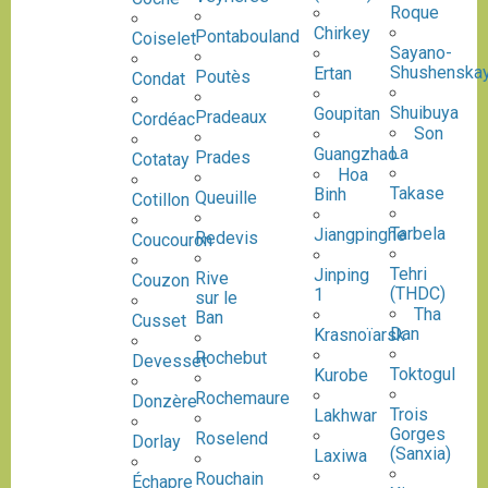
Roque
Chirkey
Pontabouland
Coiselet
Sayano-
Shushenska
Ertan
Poutès
Condat
Shuibuya
Goupitan
Pradeaux
Cordéac
Son
La
Guangzhao
Prades
Cotatay
Hoa
Takase
Binh
Queuille
Cotillon
Tarbela
Jiangpinghe
Redevis
Coucouron
Tehri
Jinping
Rive
Couzon
(THDC)
1
sur le
Tha
Ban
Cusset
Dan
Krasnoïarsk
Rochebut
Devesset
Toktogul
Kurobe
Rochemaure
Donzère
Trois
Lakhwar
Gorges
Roselend
Dorlay
(Sanxia)
Laxiwa
Rouchain
Échapre