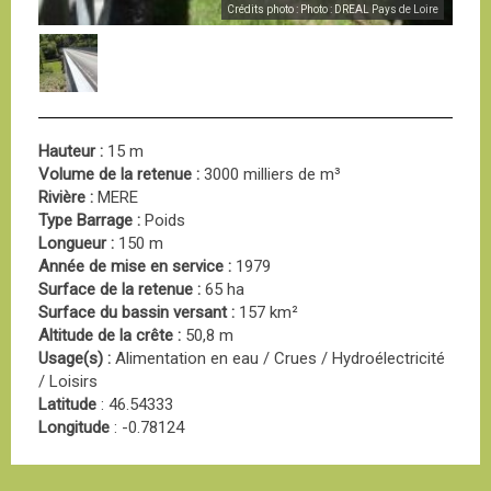
Crédits photo : Photo : DREAL Pays de Loire
Hauteur :
15 m
Volume de la retenue :
3000 milliers de m³
Rivière :
MERE
Type Barrage :
Poids
Longueur :
150 m
Année de mise en service :
1979
Surface de la retenue :
65 ha
Surface du bassin versant :
157 km²
Altitude de la crête :
50,8 m
Usage(s) :
Alimentation en eau / Crues / Hydroélectricité
/ Loisirs
Latitude
: 46.54333
Longitude
: -0.78124